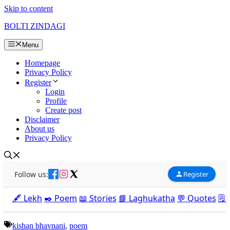
Skip to content
BOLTI ZINDAGI
Menu
Homepage
Privacy Policy
Register
Login
Profile
Create post
Disclaimer
About us
Privacy Policy
Follow us:
Register
🖋️ Lekh
✒️ Poem
📖 Stories
📘 Laghukatha
💬 Quotes
🗒️
kishan bhavnani
,
poem