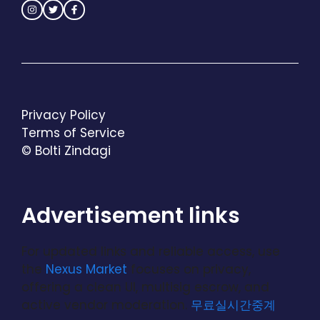
Privacy Policy
Terms of Service
© Bolti Zindagi
Advertisement links
For updated links and reliable access, use
the
Nexus Market
focuses on privacy,
offering a clean UI, multisig escrow, and
active vendor moderation.
무료실시간중계