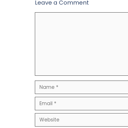
Leave a Comment
Comment
Name
Email
Website