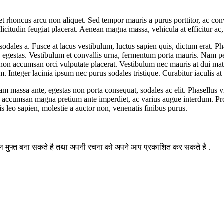
t rhoncus arcu non aliquet. Sed tempor mauris a purus porttitor, ac conv
icitudin feugiat placerat. Aenean magna massa, vehicula at efficitur ac,
sodales a. Fusce at lacus vestibulum, luctus sapien quis, dictum erat. P
s egestas. Vestibulum et convallis urna, fermentum porta mauris. Nam pel
n accumsan orci vulputate placerat. Vestibulum nec mauris at dui matti
m. Integer lacinia ipsum nec purus sodales tristique. Curabitur iaculis a
 massa ante, egestas non porta consequat, sodales ac elit. Phasellus vita
is accumsan magna pretium ante imperdiet, ac varius augue interdum. Proi
 leo sapien, molestie a auctor non, venenatis finibus purus.
मुफ्त बना सकते है तथा अपनी रचना को अपने आप प्रकाशित कर सकते है .