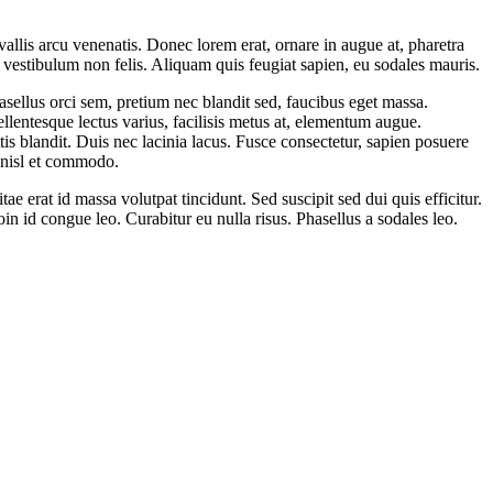
allis arcu venenatis. Donec lorem erat, ornare in augue at, pharetra
 vestibulum non felis. Aliquam quis feugiat sapien, eu sodales mauris.
hasellus orci sem, pretium nec blandit sed, faucibus eget massa.
lentesque lectus varius, facilisis metus at, elementum augue.
s blandit. Duis nec lacinia lacus. Fusce consectetur, sapien posuere
t nisl et commodo.
e erat id massa volutpat tincidunt. Sed suscipit sed dui quis efficitur.
n id congue leo. Curabitur eu nulla risus. Phasellus a sodales leo.