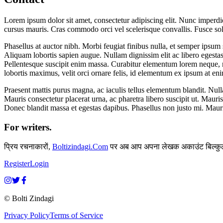
Lorem ipsum dolor sit amet, consectetur adipiscing elit. Nunc imperdie
cursus mauris. Cras commodo orci vel scelerisque convallis. Fusce soll
Phasellus at auctor nibh. Morbi feugiat finibus nulla, et semper ipsum 
Aliquam lobortis sapien augue. Nullam dignissim elit ac libero egesta
Pellentesque suscipit enim massa. Curabitur elementum lorem neque, no
lobortis maximus, velit orci ornare felis, id elementum ex ipsum at eni
Praesent mattis purus magna, ac iaculis tellus elementum blandit. Nullam
Mauris consectetur placerat urna, ac pharetra libero suscipit ut. Maur
Donec blandit massa et egestas dapibus. Phasellus non justo mi. Mauris
For writers.
प्रिय रचनाकारों,
Boltizindagi.Com
पर अब आप अपना लेखक अकाउंट बिल्कुल 
Register
Login
© Bolti Zindagi
Privacy Policy
Terms of Service