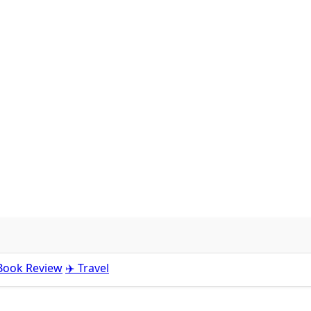
 Book Review
✈️ Travel