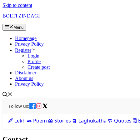
Skip to content
BOLTI ZINDAGI
Menu
Homepage
Privacy Policy
Register
Login
Profile
Create post
Disclaimer
About us
Privacy Policy
Follow us:
🖋️ Lekh
✒️ Poem
📖 Stories
📘 Laghukatha
💬 Quotes
🗒️
Contact